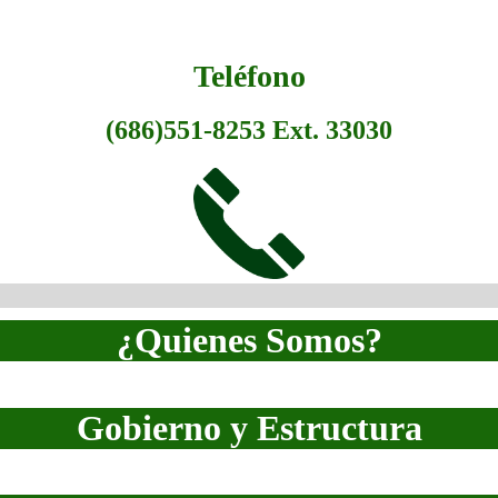
Teléfono
(686)551-8253 Ext. 33030
¿Quienes Somos?
PDI 2023-2027
Gobierno y Estructura
Modelo educativo
Consejo Universitario
Directorio telefónico