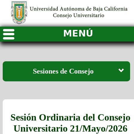
MENÚ
Sesiones de Consejo
2003
25 de Febrero
2004
Sesión Ordinaria del Consejo
19 de Febrero
2005
Universitario 21/Mayo/2026
29 de Mayo Ord.