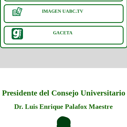
IMAGEN UABC.TV
04 de Diciembre
07 de Diciembre
GACETA
Presidente del Consejo Universitario
Dr. Luis Enrique Palafox Maestre